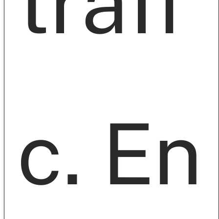
trafi
c. En