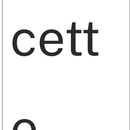
cett
e