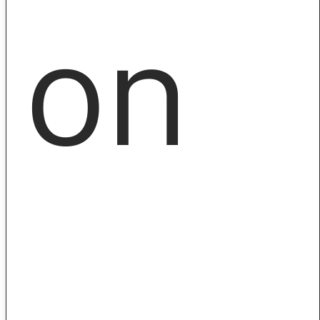
on
CE