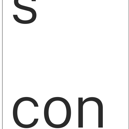
s
con